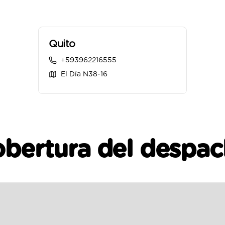
Quito
+593962216555
El Día N38-16
bertura del despa