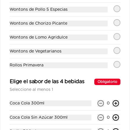
Cerveza artesanal rubia.
Wontons de Pollo 5 Especias
$4.00
Wontons de Chorizo Picante
Wontons de Lomo Agridulce
La Bendición Negra Doble
Ale 330ml
Wontons de Vegetarianos
Cerveza artesanal negra.
Rollos Primavera
$4.00
Elige el sabor de las 4 bebidas
Obligatorio
Seleccione al menos 1
La Bendición Pale Ale
330ml
Coca Cola 300ml
0
Cerveza artesanal rubia.
Coca Cola Sin Azúcar 300ml
0
$4.00