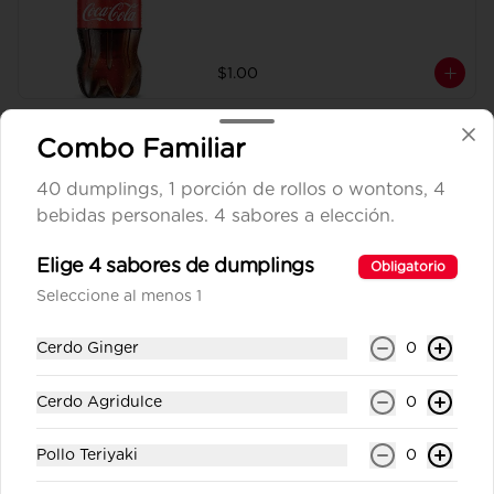
$1.00
Combo Familiar
Coca Cola sin azúcar 410ml
Gaseosa personal.
40 dumplings, 1 porción de rollos o wontons, 4
bebidas personales. 4 sabores a elección.
Elige 4 sabores de dumplings
Obligatorio
$1.00
Seleccione al menos 1
Cerdo Ginger
Dasani sin Gas 300ml
0
Agua sin gas personal.
Cerdo Agridulce
0
Pollo Teriyaki
0
$0.65