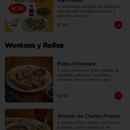
Agrandado
10 dumplings, ensalada de zanahoria 
con pepinillo y bebida personal. 2 
sabores a elección.
$7.90
Wontons y Rollos
Rollos Primavera
6 rollos primavera fritos rellenos de 
vegetales salteados (zanahoria, 
pimiento amarillo, cebolla, ajo), 
adobados en soya, sésamo y un 
toque de jengibre. Incluye su salsa 
agridulce.
$4.50
Wonton de Chorizo Picante
8 wontons fritos rellenos de chorizo 
artesanal, perejil, reducción de 