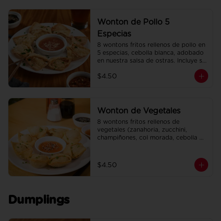
Wonton de Pollo 5
Especias
8 wontons fritos rellenos de pollo en 
5 especias, cebolla blanca, adobado 
en nuestra salsa de ostras. Incluye su 
salsa agridulce.
$4.50
Wonton de Vegetales
8 wontons fritos rellenos de 
vegetales (zanahoria, zucchini, 
champiñones, col morada, cebolla 
blanca, ajo, cebollín). Incluye su salsa 
agridulce.
$4.50
Dumplings