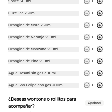
Sprite 300ml
0
La Bendición Red Honey
Fuze Tea 250ml
0
Ale 330ml
Cerveza artesanal roja.
Orangine de Mora 250ml
0
Orangine de Naranja 250ml
0
$4.00
Orangine de Manzana 250ml
0
Orangine de Manzana
Orangine de Piña 250ml
0
250ml
Gaseosa personal.
Agua Dasani sin gas 300ml
0
Agua San Felipe con gas 300ml
0
$1.00
¿Deseas wontons o rollitos para
Orangine de Mora 250ml
Opcional
acompañar?
Gaseosa personal.