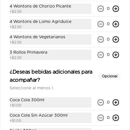
4 Wontons de Chorizo Picante
0
+
$2.50
San Felipe con gas 300ml
4 Wontons de Lomo Agridulce
Agua con gas personal.
0
+
$2.50
4 Wontons de Vegetarianos
0
+
$2.50
$0.65
3 Rollos Primavera
0
+
$2.50
Sprite 330ml
¿Deseas bebidas adicionales para
Gaseosa personal.
Opcional
acompañar?
Seleccione al menos 1
Coca Cola 300ml
$1.00
0
+
$1.00
Coca Cola Sin Azúcar 300ml
0
+
$1.00