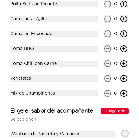
Pollo Sichuan Picante
0
Fuze Tea 250ml
Camarón al Ajillo
0
Gaseosa personal.
Camarón Encocado
0
Lomo BBQ
0
$1.00
Lomo Chili con Carne
0
La Bendición Lucinda IPA
Cedrón 330ml
Vegetales
0
Cerveza artesanal rubia ipa.
Mix de Champiñones
0
$4.00
Elige el sabor del acompañante
Obligatorio
Seleccione 1
La Bendición Mango de
Wontons de Panceta y Camarón
Chupar Ale 330ml