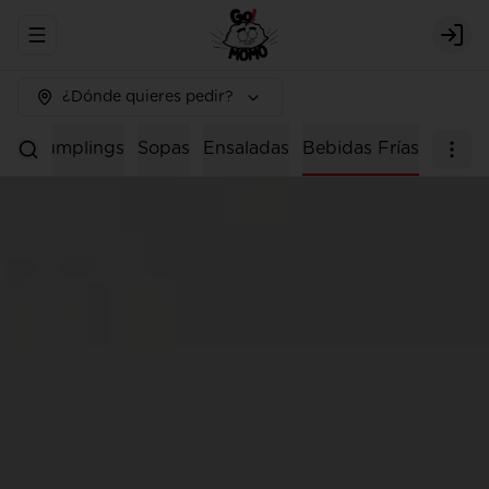
Abrir menu de navegación
Logi
¿Dónde quieres pedir?
os
Dumplings
Sopas
Ensaladas
Bebidas Frías