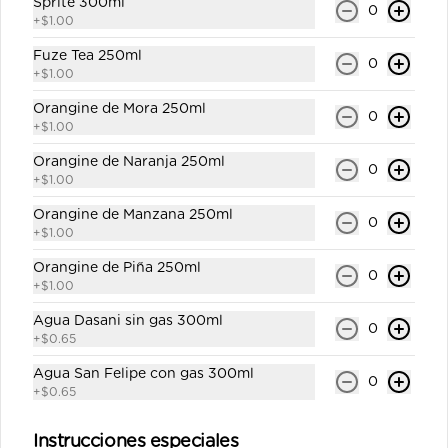
Sprite 300ml
0
+
$1.00
Fuze Tea 250ml
0
+
$1.00
Orangine de Mora 250ml
0
+
$1.00
Conócenos
Orangine de Naranja 250ml
0
+
$1.00
Despacho
Orangine de Manzana 250ml
0
Términos y condiciones
+
$1.00
Política de privacidad
Orangine de Piña 250ml
0
+
$1.00
Redes sociales
Agua Dasani sin gas 300ml
0
+
$0.65
Instagram
Agua San Felipe con gas 300ml
Facebook
0
+
$0.65
X
Instrucciones especiales