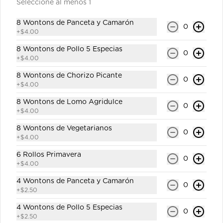
Seleccione al menos 1
8 Wontons de Panceta y Camarón
0
+
$4.00
$1.00
8 Wontons de Pollo 5 Especias
0
+
$4.00
Orangine de Naranja 250ml
8 Wontons de Chorizo Picante
0
Gaseosa personal.
+
$4.00
8 Wontons de Lomo Agridulce
0
+
$4.00
$1.00
8 Wontons de Vegetarianos
0
+
$4.00
6 Rollos Primavera
0
Orangine de Piña 250ml
+
$4.00
Gaseosa personal.
4 Wontons de Panceta y Camarón
0
+
$2.50
4 Wontons de Pollo 5 Especias
0
$1.00
+
$2.50