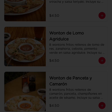
sriracha y salsa teriyaki. Incluye su 
salsa agridulce.
$4.50
Wonton de Lomo
Agridulce
8 wontons fritos rellenos de lomo de 
res, zanahoria, cebolla, pimiento 
verde en salsa agridulce. Incluye su 
salsa agridulce.
$4.50
Wonton de Panceta y
Camarón
8 wontons fritos rellenos de 
camarón, panceta, champiñones en 
aceite de sésamo. Incluye su salsa 
agridulce.
$4.50