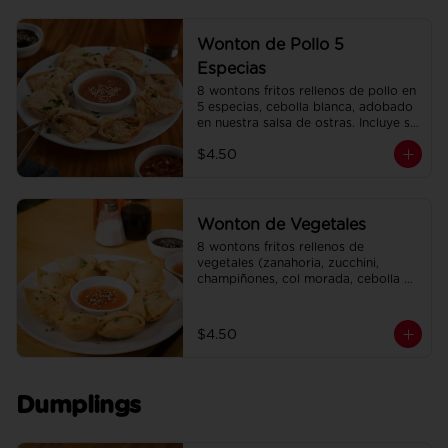
Wonton de Pollo 5
Especias
8 wontons fritos rellenos de pollo en 
5 especias, cebolla blanca, adobado 
en nuestra salsa de ostras. Incluye su 
salsa agridulce.
$4.50
Wonton de Vegetales
8 wontons fritos rellenos de 
vegetales (zanahoria, zucchini, 
champiñones, col morada, cebolla 
blanca, ajo, cebollín). Incluye su salsa 
agridulce.
$4.50
Dumplings