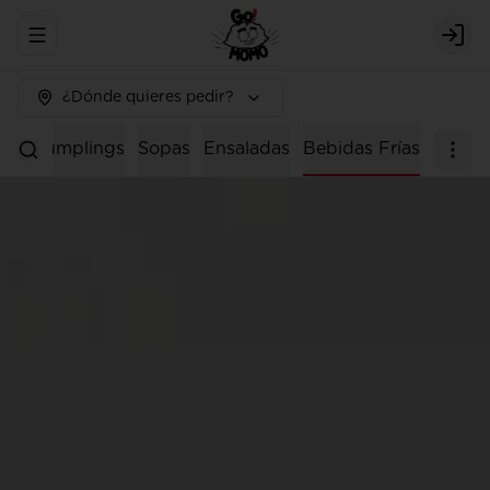
Abrir menu de navegación
Logi
¿Dónde quieres pedir?
os
Dumplings
Sopas
Ensaladas
Bebidas Frías