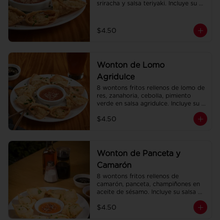
sriracha y salsa teriyaki. Incluye su 
salsa agridulce.
$4.50
Wonton de Lomo
Agridulce
8 wontons fritos rellenos de lomo de 
res, zanahoria, cebolla, pimiento 
verde en salsa agridulce. Incluye su 
salsa agridulce.
$4.50
Wonton de Panceta y
Camarón
8 wontons fritos rellenos de 
camarón, panceta, champiñones en 
aceite de sésamo. Incluye su salsa 
agridulce.
$4.50