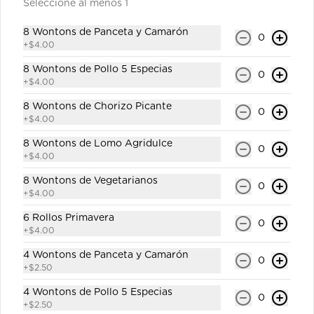
Seleccione al menos 1
8 Wontons de Panceta y Camarón
0
+
$4.00
$1.00
8 Wontons de Pollo 5 Especias
0
+
$4.00
Orangine de Naranja 250ml
8 Wontons de Chorizo Picante
0
Gaseosa personal.
+
$4.00
8 Wontons de Lomo Agridulce
0
+
$4.00
$1.00
8 Wontons de Vegetarianos
0
+
$4.00
6 Rollos Primavera
0
Orangine de Piña 250ml
+
$4.00
Gaseosa personal.
4 Wontons de Panceta y Camarón
0
+
$2.50
4 Wontons de Pollo 5 Especias
0
$1.00
+
$2.50