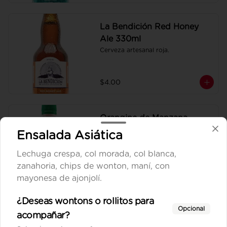
La Bendición Red Honey
Ale 330ml
Cerveza artesanal roja.
$4.00
Orangine de Manzana
250ml
Ensalada Asiática
Gaseosa personal.
Lechuga crespa, col morada, col blanca,
zanahoria, chips de wonton, maní, con
$1.00
mayonesa de ajonjolí.
¿Deseas wontons o rollitos para
Orangine de Mora 250ml
Opcional
acompañar?
Gaseosa personal.