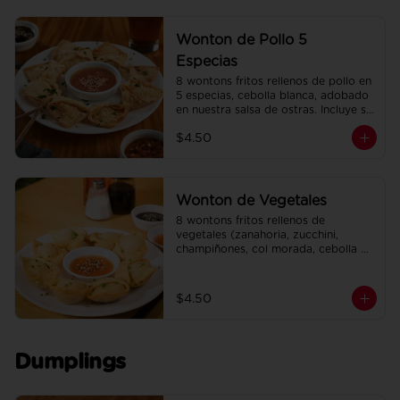
Wonton de Pollo 5
Especias
8 wontons fritos rellenos de pollo en 
5 especias, cebolla blanca, adobado 
en nuestra salsa de ostras. Incluye su 
salsa agridulce.
$4.50
Wonton de Vegetales
8 wontons fritos rellenos de 
vegetales (zanahoria, zucchini, 
champiñones, col morada, cebolla 
blanca, ajo, cebollín). Incluye su salsa 
agridulce.
$4.50
Dumplings