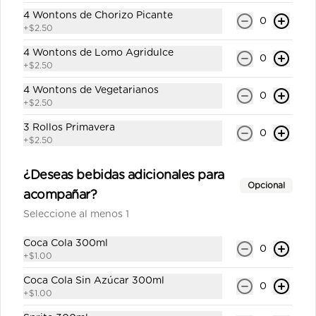
4 Wontons de Chorizo Picante
0
+
$2.50
San Felipe con gas 300ml
4 Wontons de Lomo Agridulce
Agua con gas personal.
0
+
$2.50
4 Wontons de Vegetarianos
0
+
$2.50
$0.65
3 Rollos Primavera
0
+
$2.50
Sprite 330ml
¿Deseas bebidas adicionales para
Gaseosa personal.
Opcional
acompañar?
Seleccione al menos 1
Coca Cola 300ml
$1.00
0
+
$1.00
Coca Cola Sin Azúcar 300ml
0
+
$1.00