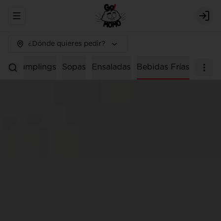
Abrir menu de navegación
Logi
¿Dónde quieres pedir?
os
Dumplings
Sopas
Ensaladas
Bebidas Frías