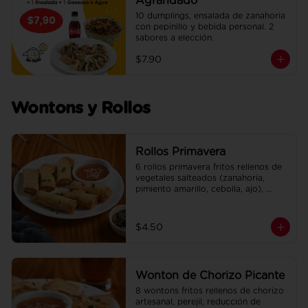
Agrandado
10 dumplings, ensalada de zanahoria 
con pepinillo y bebida personal. 2 
sabores a elección.
$7.90
Wontons y Rollos
Rollos Primavera
6 rollos primavera fritos rellenos de 
vegetales salteados (zanahoria, 
pimiento amarillo, cebolla, ajo), 
adobados en soya, sésamo y un 
toque de jengibre. Incluye su salsa 
agridulce.
$4.50
Wonton de Chorizo Picante
8 wontons fritos rellenos de chorizo 
artesanal, perejil, reducción de 