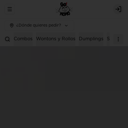
Abrir menu de navegación
Logi
¿Dónde quieres pedir?
Combos
Wontons y Rollos
Dumplings
Sopas
E