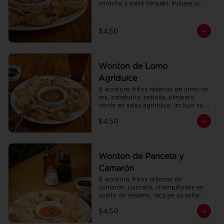
sriracha y salsa teriyaki. Incluye su 
salsa agridulce.
$4.50
Wonton de Lomo
Agridulce
8 wontons fritos rellenos de lomo de 
res, zanahoria, cebolla, pimiento 
verde en salsa agridulce. Incluye su 
salsa agridulce.
$4.50
Wonton de Panceta y
Camarón
8 wontons fritos rellenos de 
camarón, panceta, champiñones en 
aceite de sésamo. Incluye su salsa 
agridulce.
$4.50