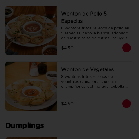
Wonton de Pollo 5
Especias
8 wontons fritos rellenos de pollo en 
5 especias, cebolla blanca, adobado 
en nuestra salsa de ostras. Incluye su 
salsa agridulce.
$4.50
Wonton de Vegetales
8 wontons fritos rellenos de 
vegetales (zanahoria, zucchini, 
champiñones, col morada, cebolla 
blanca, ajo, cebollín). Incluye su salsa 
agridulce.
$4.50
Dumplings