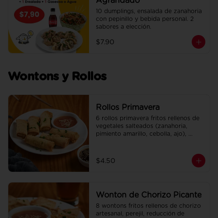
Agrandado
10 dumplings, ensalada de zanahoria 
con pepinillo y bebida personal. 2 
sabores a elección.
$7.90
Wontons y Rollos
Rollos Primavera
6 rollos primavera fritos rellenos de 
vegetales salteados (zanahoria, 
pimiento amarillo, cebolla, ajo), 
adobados en soya, sésamo y un 
toque de jengibre. Incluye su salsa 
agridulce.
$4.50
Wonton de Chorizo Picante
8 wontons fritos rellenos de chorizo 
artesanal, perejil, reducción de 