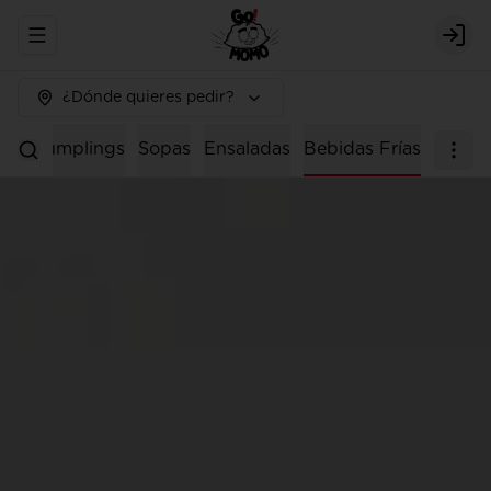
Abrir menu de navegación
Logi
¿Dónde quieres pedir?
os
Dumplings
Sopas
Ensaladas
Bebidas Frías