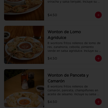
sriracha y salsa teriyaki. Incluye su 
salsa agridulce.
$4.50
Wonton de Lomo
Agridulce
8 wontons fritos rellenos de lomo de 
res, zanahoria, cebolla, pimiento 
verde en salsa agridulce. Incluye su 
salsa agridulce.
$4.50
Wonton de Panceta y
Camarón
8 wontons fritos rellenos de 
camarón, panceta, champiñones en 
aceite de sésamo. Incluye su salsa 
agridulce.
$4.50