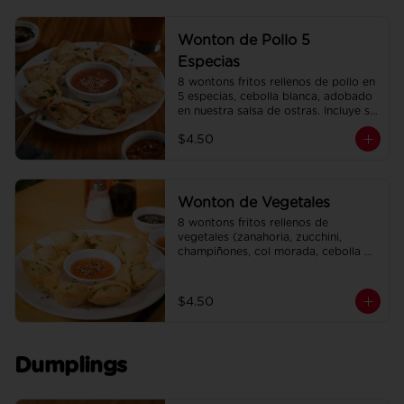
Wonton de Pollo 5
Especias
8 wontons fritos rellenos de pollo en 
5 especias, cebolla blanca, adobado 
en nuestra salsa de ostras. Incluye su 
salsa agridulce.
$4.50
Wonton de Vegetales
8 wontons fritos rellenos de 
vegetales (zanahoria, zucchini, 
champiñones, col morada, cebolla 
blanca, ajo, cebollín). Incluye su salsa 
agridulce.
$4.50
Dumplings