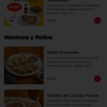
Agrandado
10 dumplings, ensalada de zanahoria 
con pepinillo y bebida personal. 2 
sabores a elección.
$7.90
Wontons y Rollos
Rollos Primavera
6 rollos primavera fritos rellenos de 
vegetales salteados (zanahoria, 
pimiento amarillo, cebolla, ajo), 
adobados en soya, sésamo y un 
toque de jengibre. Incluye su salsa 
agridulce.
$4.50
Wonton de Chorizo Picante
8 wontons fritos rellenos de chorizo 
artesanal, perejil, reducción de 