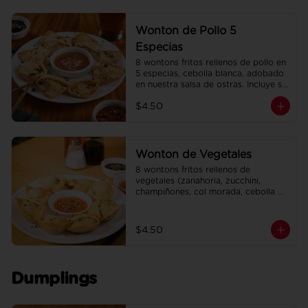
Wonton de Pollo 5
Especias
8 wontons fritos rellenos de pollo en 
5 especias, cebolla blanca, adobado 
en nuestra salsa de ostras. Incluye su 
salsa agridulce.
$4.50
Wonton de Vegetales
8 wontons fritos rellenos de 
vegetales (zanahoria, zucchini, 
champiñones, col morada, cebolla 
blanca, ajo, cebollín). Incluye su salsa 
agridulce.
$4.50
Dumplings