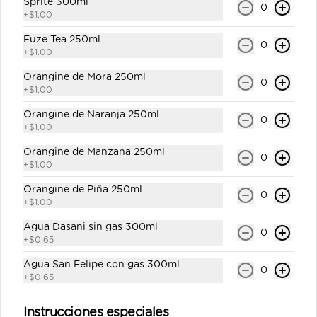
Sprite 300ml
0
+
$1.00
Fuze Tea 250ml
0
+
$1.00
Orangine de Mora 250ml
0
+
$1.00
Conócenos
Orangine de Naranja 250ml
0
+
$1.00
Despacho
Orangine de Manzana 250ml
0
Términos y condiciones
+
$1.00
Política de privacidad
Orangine de Piña 250ml
0
+
$1.00
Redes sociales
Agua Dasani sin gas 300ml
0
+
$0.65
Instagram
Agua San Felipe con gas 300ml
Facebook
0
+
$0.65
X
Instrucciones especiales