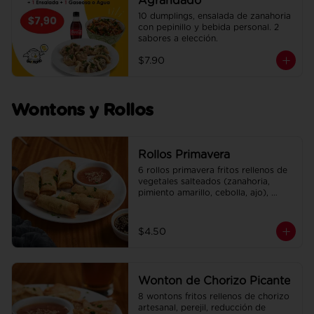
Agrandado
10 dumplings, ensalada de zanahoria 
con pepinillo y bebida personal. 2 
sabores a elección.
$7.90
Wontons y Rollos
Rollos Primavera
6 rollos primavera fritos rellenos de 
vegetales salteados (zanahoria, 
pimiento amarillo, cebolla, ajo), 
adobados en soya, sésamo y un 
toque de jengibre. Incluye su salsa 
agridulce.
$4.50
Wonton de Chorizo Picante
8 wontons fritos rellenos de chorizo 
artesanal, perejil, reducción de 