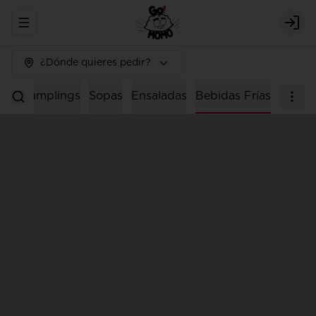
Abrir menu de navegación
Logi
¿Dónde quieres pedir?
os
Dumplings
Sopas
Ensaladas
Bebidas Frías