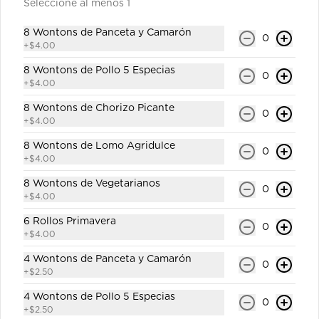
Seleccione al menos 1
8 Wontons de Panceta y Camarón
0
+
$4.00
$1.00
8 Wontons de Pollo 5 Especias
0
+
$4.00
Orangine de Naranja 250ml
8 Wontons de Chorizo Picante
0
Gaseosa personal.
+
$4.00
8 Wontons de Lomo Agridulce
0
+
$4.00
$1.00
8 Wontons de Vegetarianos
0
+
$4.00
6 Rollos Primavera
0
Orangine de Piña 250ml
+
$4.00
Gaseosa personal.
4 Wontons de Panceta y Camarón
0
+
$2.50
4 Wontons de Pollo 5 Especias
0
$1.00
+
$2.50