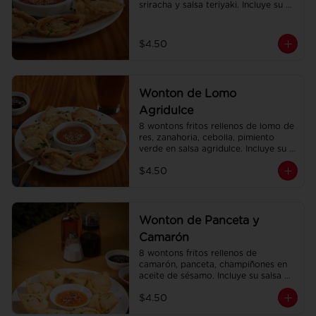
sriracha y salsa teriyaki. Incluye su 
salsa agridulce.
$4.50
Wonton de Lomo
Agridulce
8 wontons fritos rellenos de lomo de 
res, zanahoria, cebolla, pimiento 
verde en salsa agridulce. Incluye su 
salsa agridulce.
$4.50
Wonton de Panceta y
Camarón
8 wontons fritos rellenos de 
camarón, panceta, champiñones en 
aceite de sésamo. Incluye su salsa 
agridulce.
$4.50