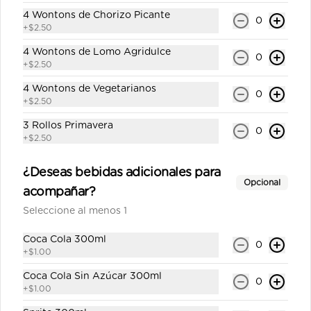
4 Wontons de Chorizo Picante
0
+
$2.50
San Felipe con gas 300ml
4 Wontons de Lomo Agridulce
Agua con gas personal.
0
+
$2.50
4 Wontons de Vegetarianos
0
+
$2.50
$0.65
3 Rollos Primavera
0
+
$2.50
Sprite 330ml
¿Deseas bebidas adicionales para
Gaseosa personal.
Opcional
acompañar?
Seleccione al menos 1
Coca Cola 300ml
$1.00
0
+
$1.00
Coca Cola Sin Azúcar 300ml
0
+
$1.00