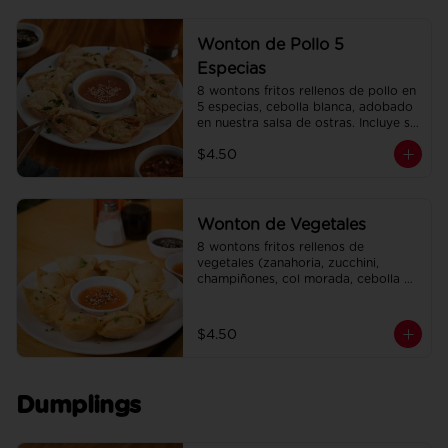
Wonton de Pollo 5
Especias
8 wontons fritos rellenos de pollo en 
5 especias, cebolla blanca, adobado 
en nuestra salsa de ostras. Incluye su 
salsa agridulce.
$4.50
Wonton de Vegetales
8 wontons fritos rellenos de 
vegetales (zanahoria, zucchini, 
champiñones, col morada, cebolla 
blanca, ajo, cebollín). Incluye su salsa 
agridulce.
$4.50
Dumplings