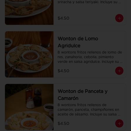
sriracha y salsa teriyaki. Incluye su 
salsa agridulce.
$4.50
Wonton de Lomo
Agridulce
8 wontons fritos rellenos de lomo de 
res, zanahoria, cebolla, pimiento 
verde en salsa agridulce. Incluye su 
salsa agridulce.
$4.50
Wonton de Panceta y
Camarón
8 wontons fritos rellenos de 
camarón, panceta, champiñones en 
aceite de sésamo. Incluye su salsa 
agridulce.
$4.50