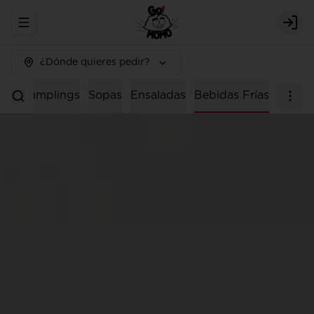
Abrir menu de navegación
Logi
¿Dónde quieres pedir?
os
Dumplings
Sopas
Ensaladas
Bebidas Frías