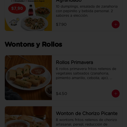
Agrandado
10 dumplings, ensalada de zanahoria 
con pepinillo y bebida personal. 2 
sabores a elección.
$7.90
Wontons y Rollos
Rollos Primavera
6 rollos primavera fritos rellenos de 
vegetales salteados (zanahoria, 
pimiento amarillo, cebolla, ajo), 
adobados en soya, sésamo y un 
toque de jengibre. Incluye su salsa 
agridulce.
$4.50
Wonton de Chorizo Picante
8 wontons fritos rellenos de chorizo 
artesanal, perejil, reducción de 