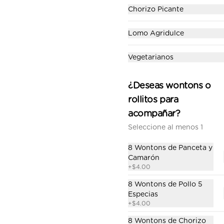
camarón, panceta, champiñones 
Chorizo Picante
en aceite de sésamo. Incluye su 
salsa agridulce.
$4.50
Lomo Agridulce
Vegetarianos
Wonton de Vegetales
8 wontons fritos rellenos de 
¿Deseas wontons o
vegetales (zanahoria, zucchini, 
champiñones, col morada, 
rollitos para
cebolla blanca, ajo, cebollín). 
Incluye su salsa agridulce.
acompañar?
$4.50
Seleccione al menos 1
8 Wontons de Panceta y
Camarón
+
$4.00
8 Wontons de Pollo 5
6 Unidades
Especias
Elaborados a base de harina de 
+
$4.00
trigo, cocidos al vapor. 1 sabor a 
elección.
8 Wontons de Chorizo