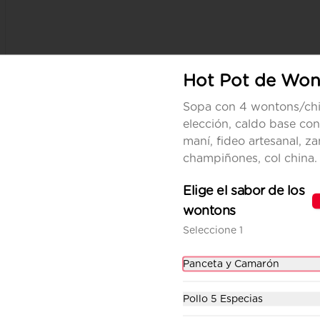
Hot Pot de Won
Sopa con 4 wontons/chi
elección, caldo base con
maní, fideo artesanal, za
Wonton de Chorizo
champiñones, col china.
Picante
Elige el sabor de los
8 wontons fritos rellenos de 
chorizo artesanal, perejil, 
wontons
reducción de sriracha y salsa 
teriyaki. Incluye su salsa 
Seleccione 1
$4.50
agridulce.
Panceta y Camarón
Wonton de Panceta y
Pollo 5 Especias
Camarón
8 wontons fritos rellenos de 