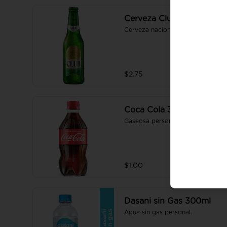
Cerveza Club 330 ml
Cerveza nacional.
$2.75
Coca Cola 330ml
Gaseosa personal.
$1.00
Dasani sin Gas 300ml
Agua sin gas personal.