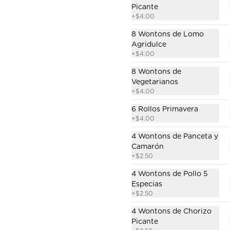
Picante
+
$4.00
$5.00
8 Wontons de Lomo
Agridulce
+
$4.00
Salteado con Dumplings
Fideos artesanales salteados con 
8 Wontons de
zanahoria, champiñones, brócoli, 
Vegetarianos
4 dumplings y salsa a elección.
+
$4.00
6 Rollos Primavera
$7.50
+
$4.00
4 Wontons de Panceta y
Camarón
+
$2.50
4 Wontons de Pollo 5
Hot Pot de Chips de
Especias
Wonton
+
$2.50
Sopa con chips de wonton, 
4 Wontons de Chorizo
caldo base con salsa de maní, 
Picante
fideo artesanal, zanahoria, 
champiñones, col china.