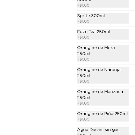
+
$1.00
Wontons
Sopa  con 4 wontons  a 
Sprite 300ml
elección, fideo artesanal, 
+
$1.00
zanahoria, champiñones, 
espinaca.
Fuze Tea 250ml
$7.50
+
$1.00
Orangine de Mora
250ml
+
$1.00
Orangine de Naranja
Ensalada Vegana
250ml
3 dumplings de vegetales sobre 
+
$1.00
una cama de lechuga crespa, 
brotes de soya, espinaca, 
Orangine de Manzana
zucchini amarillo, pimiento rojo, 
250ml
en salsa de maracuyá.
+
$1.00
$6.50
Orangine de Piña 250ml
+
$1.00
Agua Dasani sin gas