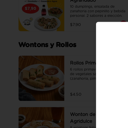
Agrandado
10 dumplings, ensalada de 
zanahoria con pepinillo y bebida 
personal. 2 sabores a elección.
$7.90
Wontons y Rollos
Rollos Primavera
6 rollos primavera fritos rellenos 
de vegetales salteados 
(zanahoria, pimiento amarillo, 
cebolla, ajo), adobados en soya, 
sésamo y un toque de jengibre. 
Incluye su salsa agridulce.
$4.50
Wonton de Lomo
Agridulce
8 wontons fritos rellenos de 