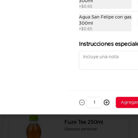
300ml
+
$0.65
Cerveza Pilsener 330ml
Agua San Felipe con gas
Cerveza nacional.
300ml
+
$0.65
Instrucciones especial
$2.75
Coca Cola sin azúcar
410ml
Gaseosa personal.
$1.00
Agrega
Fuze Tea 250ml
Gaseosa personal.