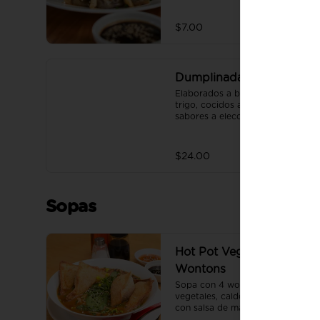
$7.00
Dumplinada
Elaborados a base de harina de 
trigo, cocidos al vapor. 4 
sabores a elección.
$24.00
Sopas
Hot Pot Vegetariana de
Wontons
Sopa con 4 wontons de 
vegetales, caldo base vegano 
con salsa de maní, fideo 
artesanal, zanahoria, 