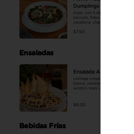
Dumplings
Sopa  con 4 dumplings a 
elección, fideo artesanal, 
zanahoria, champiñones, 
espinaca.
$7.50
Ensaladas
Ensalada Asiática
Lechuga crespa, col morada, col 
blanca, zanahoria, chips de 
wonton, maní, con mayonesa de 
ajonjolí.
$6.00
Bebidas Frías