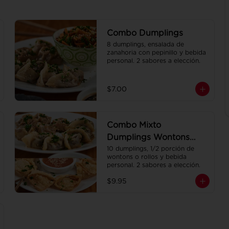
Combo Dumplings
8 dumplings, ensalada de 
zanahoria con pepinillo y bebida 
personal. 2 sabores a elección.
$7.00
Combo Mixto
Dumplings Wontons
con Bebida
10 dumplings, 1/2 porción de 
wontons o rollos y bebida 
personal. 2 sabores a elección.
$9.95