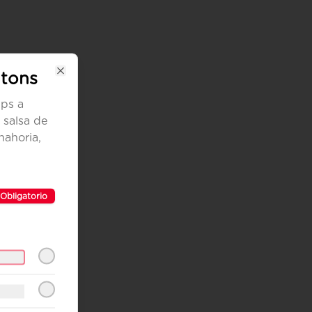
tons
Close
ps a
 salsa de
nahoria,
Obligatorio