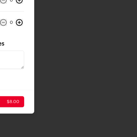
0
0
es
r
$8.00