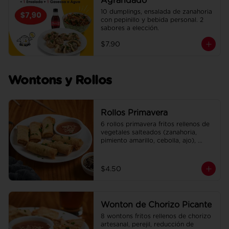
Agrandado
10 dumplings, ensalada de zanahoria 
con pepinillo y bebida personal. 2 
sabores a elección.
$7.90
Wontons y Rollos
Rollos Primavera
6 rollos primavera fritos rellenos de 
vegetales salteados (zanahoria, 
pimiento amarillo, cebolla, ajo), 
adobados en soya, sésamo y un 
toque de jengibre. Incluye su salsa 
agridulce.
$4.50
Wonton de Chorizo Picante
8 wontons fritos rellenos de chorizo 
artesanal, perejil, reducción de 