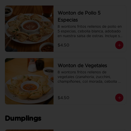
Wonton de Pollo 5
Especias
8 wontons fritos rellenos de pollo en 
5 especias, cebolla blanca, adobado 
en nuestra salsa de ostras. Incluye su 
salsa agridulce.
$4.50
Wonton de Vegetales
8 wontons fritos rellenos de 
vegetales (zanahoria, zucchini, 
champiñones, col morada, cebolla 
blanca, ajo, cebollín). Incluye su salsa 
agridulce.
$4.50
Dumplings