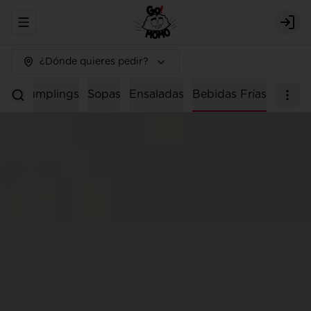
Abrir menu de navegación
Logi
¿Dónde quieres pedir?
os
Dumplings
Sopas
Ensaladas
Bebidas Frías