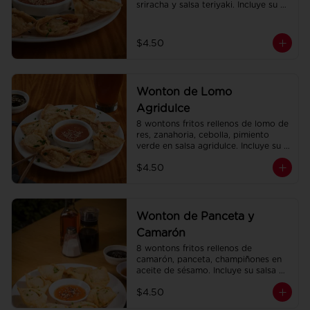
sriracha y salsa teriyaki. Incluye su 
salsa agridulce.
$4.50
Wonton de Lomo
Agridulce
8 wontons fritos rellenos de lomo de 
res, zanahoria, cebolla, pimiento 
verde en salsa agridulce. Incluye su 
salsa agridulce.
$4.50
Wonton de Panceta y
Camarón
8 wontons fritos rellenos de 
camarón, panceta, champiñones en 
aceite de sésamo. Incluye su salsa 
agridulce.
$4.50