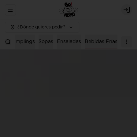
Abrir menu de navegación
Logi
¿Dónde quieres pedir?
os
Dumplings
Sopas
Ensaladas
Bebidas Frías