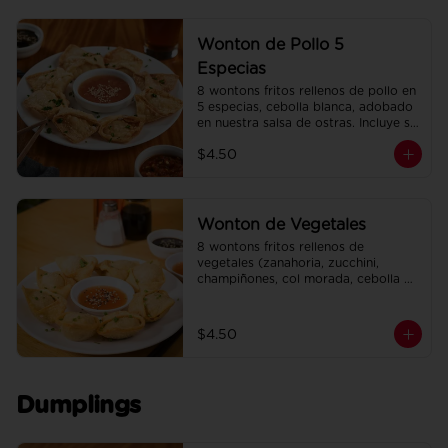
Wonton de Pollo 5
Especias
8 wontons fritos rellenos de pollo en 
5 especias, cebolla blanca, adobado 
en nuestra salsa de ostras. Incluye su 
salsa agridulce.
$4.50
Wonton de Vegetales
8 wontons fritos rellenos de 
vegetales (zanahoria, zucchini, 
champiñones, col morada, cebolla 
blanca, ajo, cebollín). Incluye su salsa 
agridulce.
$4.50
Dumplings