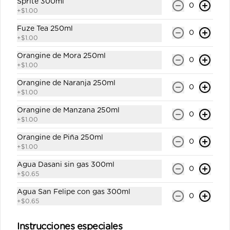
Sprite 300ml
0
+
$1.00
Fuze Tea 250ml
0
+
$1.00
Orangine de Mora 250ml
0
+
$1.00
Conócenos
Orangine de Naranja 250ml
0
+
$1.00
Despacho
Orangine de Manzana 250ml
0
Términos y condiciones
+
$1.00
Política de privacidad
Orangine de Piña 250ml
0
+
$1.00
Redes sociales
Agua Dasani sin gas 300ml
0
+
$0.65
Instagram
Agua San Felipe con gas 300ml
Facebook
0
+
$0.65
X
Instrucciones especiales