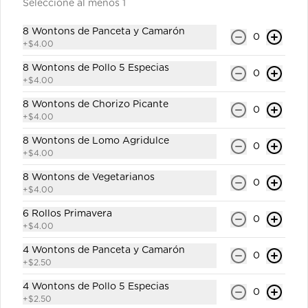
Seleccione al menos 1
8 Wontons de Panceta y Camarón
0
+
$4.00
$1.00
8 Wontons de Pollo 5 Especias
0
+
$4.00
Orangine de Naranja 250ml
8 Wontons de Chorizo Picante
0
Gaseosa personal.
+
$4.00
8 Wontons de Lomo Agridulce
0
+
$4.00
$1.00
8 Wontons de Vegetarianos
0
+
$4.00
6 Rollos Primavera
0
Orangine de Piña 250ml
+
$4.00
Gaseosa personal.
4 Wontons de Panceta y Camarón
0
+
$2.50
4 Wontons de Pollo 5 Especias
0
$1.00
+
$2.50