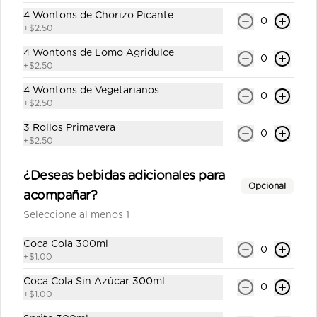
4 Wontons de Chorizo Picante
0
+
$2.50
San Felipe con gas 300ml
4 Wontons de Lomo Agridulce
Agua con gas personal.
0
+
$2.50
4 Wontons de Vegetarianos
0
+
$2.50
$0.65
3 Rollos Primavera
0
+
$2.50
Sprite 330ml
¿Deseas bebidas adicionales para
Gaseosa personal.
Opcional
acompañar?
Seleccione al menos 1
Coca Cola 300ml
$1.00
0
+
$1.00
Coca Cola Sin Azúcar 300ml
0
+
$1.00