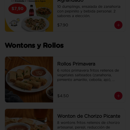
Agrandado
10 dumplings, ensalada de zanahoria 
con pepinillo y bebida personal. 2 
sabores a elección.
$7.90
Wontons y Rollos
Rollos Primavera
6 rollos primavera fritos rellenos de 
vegetales salteados (zanahoria, 
pimiento amarillo, cebolla, ajo), 
adobados en soya, sésamo y un 
toque de jengibre. Incluye su salsa 
agridulce.
$4.50
Wonton de Chorizo Picante
8 wontons fritos rellenos de chorizo 
artesanal, perejil, reducción de 