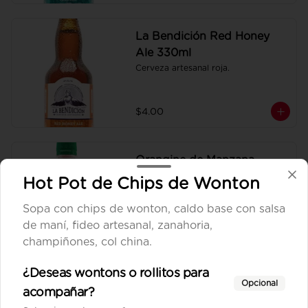
La Bendición Red Honey
Ale 330ml
Cerveza artesanal roja.
$4.00
Orangine de Manzana
250ml
Hot Pot de Chips de Wonton
Gaseosa personal.
Sopa con chips de wonton, caldo base con salsa
de maní, fideo artesanal, zanahoria,
$1.00
champiñones, col china.
¿Deseas wontons o rollitos para
Orangine de Mora 250ml
Opcional
acompañar?
Gaseosa personal.