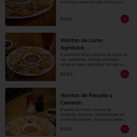
sriracha y salsa teriyaki. Incluye su 
salsa agridulce.
$4.50
Wonton de Lomo
Agridulce
8 wontons fritos rellenos de lomo de 
res, zanahoria, cebolla, pimiento 
verde en salsa agridulce. Incluye su 
salsa agridulce.
$4.50
Wonton de Panceta y
Camarón
8 wontons fritos rellenos de 
camarón, panceta, champiñones en 
aceite de sésamo. Incluye su salsa 
agridulce.
$4.50